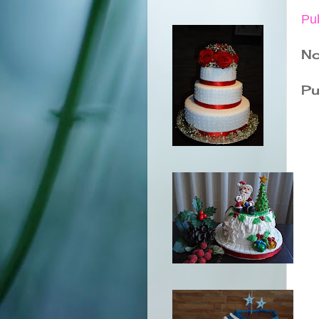
Pu
No
Pu