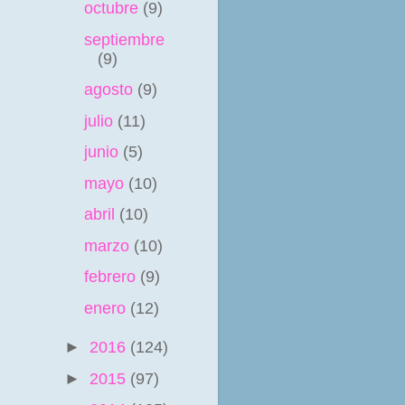
octubre
(9)
septiembre
(9)
agosto
(9)
julio
(11)
junio
(5)
mayo
(10)
abril
(10)
marzo
(10)
febrero
(9)
enero
(12)
►
2016
(124)
►
2015
(97)