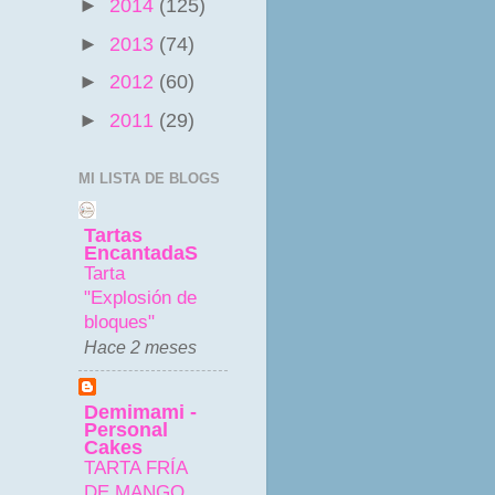
►
2014
(125)
►
2013
(74)
►
2012
(60)
►
2011
(29)
MI LISTA DE BLOGS
Tartas
EncantadaS
Tarta
"Explosión de
bloques"
Hace 2 meses
Demimami -
Personal
Cakes
TARTA FRÍA
DE MANGO