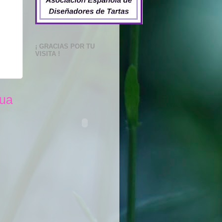
¡ GRACIAS POR TU
VISITA !
gua