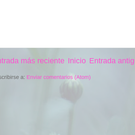
trada más reciente
Inicio
Entrada anti
cribirse a:
Enviar comentarios (Atom)